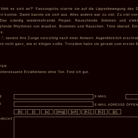
 fühlt es sich an?“ Fassungslos starrte sie auf die Lippenbewegung des Do
en konnte. Damit kannte sie sich aus. Alles andere war zu viel. Zu viel v
 Das ständig wiederkehrende Piepen. Rauschende Stimmen und elekt
pfende Rhythmen von draußen. Brummen und Rauschen. Töne überall. Ein 
te.
t.“, tastete ihre Zunge vorsichtig nach einer Antwort. Augenblicklich ersch
te nicht ganz, wie er klingen sollte. Trotzdem hatte sie gerade zum ersten 
PER
 interessante Erzählebene ohne Ton. Find ich gut.
E
E-MAIL
W
E-MAIL ADRESSE ÖFFE
HRICHT