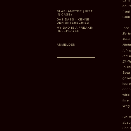
Es s
deut
BLABLAMETER (JUST
frag
IN CASE)
Club 
DAS DASS - KENNE
DEN UNTERSCHIED
MY DAD IS A FREAKIN
Ihre
ROLEPLAYER
Es i
Mein
ANMELDEN
Nich
Ich w
Ich 
Einf
In i
Sota
gewo
losr
doch
wirk
ihre
Weg 
Sie 
abzu
und 