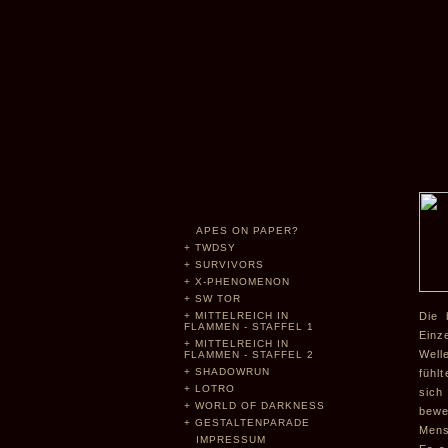
APES ON PAPER?
+
TWDSY
+
SURVIVORS
+
X-PHENOMENON
+
SW TOR
+
MITTELREICH IN
Die 
FLAMMEN - STAFFEL 1
Einz
+
MITTELREICH IN
Well
FLAMMEN - STAFFEL 2
+
SHADOWRUN
fühl
+
LOTRO
sich
+
WORLD OF DARKNESS
bewe
+
GESTALTENPARADE
Mens
IMPRESSUM