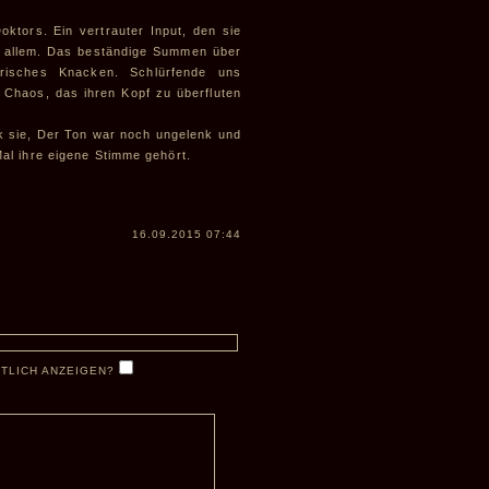
ktors. Ein vertrauter Input, den sie
on allem. Das beständige Summen über
risches Knacken. Schlürfende uns
Chaos, das ihren Kopf zu überfluten
rak sie, Der Ton war noch ungelenk und
Mal ihre eigene Stimme gehört.
16.09.2015 07:44
NTLICH ANZEIGEN?