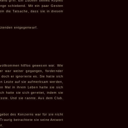
Hand griff. Ein Zucken seines Kopfes
enge schiebend. Mit ein paar Gesten
llein die Tatsache, dass sie in diesem
wütenden entgegenwarf.
 vollkommen hilflos gewesen war. Wie
er war weiter gegangen, fordernder
doch er ignorierte es. Sie hatte sich
deren Leute auf sie aufmerksam werden,
n Mal in ihrem Leben hatte sie sich
ich hatte sie sich gerettet, indem sie
usste. Und sie rannte. Aus dem Club.
gebot des Konzerns war für sie nicht
raurig betrachtete sie seine Antwort
r.