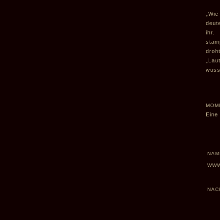
„Wie
deut
ihr.
stam
droh
„Lau
wuss
MOM
Eine
NAM
WW
NAC