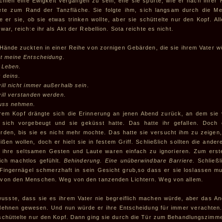
chien eine Ewigkeit vergangen zu sein, ehe sie spürte, wie er nach ihrer 
ete zum Rand der Tanzfläche. Sie folgte ihm, sich langsam durch die M
te er sie, ob sie etwas trinken wollte, aber sie schüttelte nur den Kopf. A
war, reichte ihr als Akt der Rebellion. Sota reichte es nicht.
 Hände zuckten in einer Reihe von zornigen Gebärden, die sie ihrem Vater 
st meine Entscheidung.
 Leben.
t deins.
ill nicht immer außerhalb sein.
will verstanden werden.
luss nehmen.
hrem Kopf drängte sich die Erinnerung an jenen Abend zurück, an dem sie
 sich vorgebeugt und sie geküsst hatte. Das hatte ihr gefallen. Doch 
rden, bis sie es nicht mehr mochte. Das hatte sie versucht ihm zu zeigen, 
eißen wollen, doch er hielt sie in festem Griff. Schließlich sollten die an
 ihre seltsamen Gesten und Laute waren einfach zu ignorieren. Zum erste
lich machtlos gefühlt.
Behinderung. Eine unüberwindbare Barriere.
Schließl
 Fingernägel schmerzhaft in sein Gesicht grub,so dass er sie loslassen m
von den Menschen. Weg von den tanzenden Lichtern. Weg von allem.
wusste, dass sie es ihrem Vater nie begreiflich machen würde, aber das An
lehnen gewesen. Und nun würde er ihre Entscheidung für immer verachten.T
schüttelte nur den Kopf. Dann ging sie durch die Tür zum Behandlungszimme