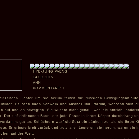
HYE-JUNG PAENG
14.09.2015
ÄNN
KOMMENTARE: 1
blitzenden Lichter um sie herum teilten die flüssigen Bewegungsabläuf
elbilder. Es roch nach Schweiß und Alkohol und Parfüm, während sich d
en auf und ab bewegten. Sie wusste nicht genau, was sie antrieb, andere
te. Der tief dröhnende Bass, der jede Faser in ihrem Körper durchdrang un
 verdammt gut an. Schüchtern warf sie Sota ein Lächeln zu, als sie ihren 
gte. Er grinste breit zurück und trotz aller Leute um sie herum, waren sie 
chen auf der Welt.