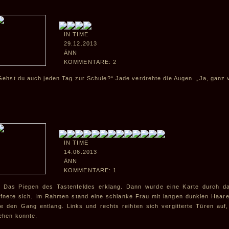
IN TIME
29.12.2013
ÄNN
KOMMENTARE: 2
Gehst du auch jeden Tag zur Schule?“ Jade verdrehte die Augen. „Ja, ganz 
IN TIME
14.06.2013
ÄNN
KOMMENTARE: 1
Das Piepen des Tastenfeldes erklang. Dann wurde eine Karte durch d
ffnete sich. Im Rahmen stand eine schlanke Frau mit langen dunklen Haaren
ie den Gang entlang. Links und rechts reihten sich vergitterte Türen au
ehen konnte.