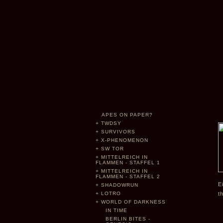
APES ON PAPER?
+
TWDSY
+
SURVIVORS
+
X-PHENOMENON
+
SW TOR
+
MITTELREICH IN
FLAMMEN - STAFFEL 1
+
MITTELREICH IN
FLAMMEN - STAFFEL 2
E
+
SHADOWRUN
+
LOTRO
t
+
WORLD OF DARKNESS
IN TIME
BERLIN BITES -