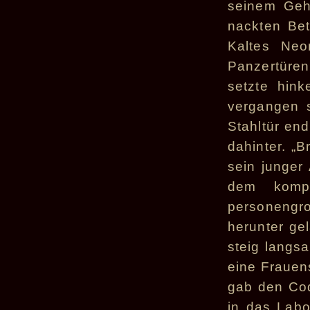
seinem Geh
nackten Bet
Kaltes Neon
Panzertüre
setzte hin
vergangen 
Stahltür en
dahinter. „B
sein junger
dem kompl
personengro
herunter ge
steig langsa
eine Frauens
gab den Cod
in das Labo