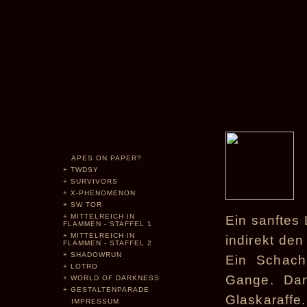
APES ON PAPER?
+
TWDSY
+
SURVIVORS
+
X-PHENOMENON
+
SW TOR
+
MITTELREICH IN
Ein sanftes
FLAMMEN - STAFFEL 1
+
MITTELREICH IN
indirekt den
FLAMMEN - STAFFEL 2
+
SHADOWRUN
Ein Schachb
+
LOTRO
Gange. Dan
+
WORLD OF DARKNESS
+
GESTALTENPARADE
Glaskaraffe
IMPRESSUM