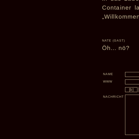
Container l
„Willkommen
NATE (GAST)
Öh... nö?
NAME
WWW
NACHRICHT